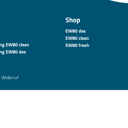
Shop
EW80 des
EW80 clean
ung EW80 clean
EW80 fresh
ung EW80 des
|
Widerruf